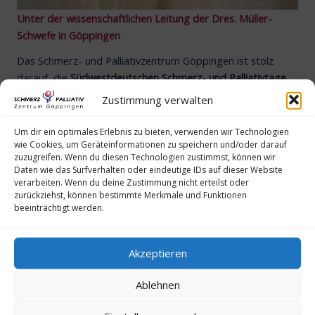
Unter der wissenschaftlichen Leitung der Dres. Müller-
Schwefe in Göppingen
Das Schmerz- und Palliativzentrum Göppingen ist stolz
darauf, die
Südwestdeutschen Schmerz- und Palliativtage
auszurichten und zu organisieren. Die
leitenden Ärzte des
Zustimmung verwalten
Zentrums, Dres. Müller-Schwefe
, fungieren zudem
als
wissenschaftliche Leiter
dieser
hochkarätigen
Um dir ein optimales Erlebnis zu bieten, verwenden wir Technologien
wie Cookies, um Geräteinformationen zu speichern und/oder darauf
Veranstaltung
.
zuzugreifen. Wenn du diesen Technologien zustimmst, können wir
Daten wie das Surfverhalten oder eindeutige IDs auf dieser Website
An zwei Tagen präsentieren
international anerkannte
verarbeiten. Wenn du deine Zustimmung nicht erteilst oder
Referenten
, ausgewiesene
Experten
in ihren Fachgebieten,
zurückziehst, können bestimmte Merkmale und Funktionen
beeinträchtigt werden.
die
neuesten wissenschaftlichen Erkenntnisse
und
Entwicklungen in der Schmerzmedizin und
Palliativversorgung. Die enge Verbindung zur
Akzeptieren
wissenschaftlichen Expertise und dem Engagement von
Dres. Müller-Schwefe garantiert ein Programm auf
Ablehnen
höchstem Niveau.
Innovative Therapieansätze und aktuelle Forschung in