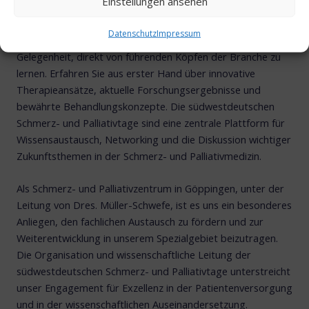
Einstellungen ansehen
Göppingen
Datenschutz
Impressum
Diese etablierte Fachtagung bietet Ihnen die einzigartige
Gelegenheit, direkt von führenden Köpfen der Branche zu
lernen. Erfahren Sie aus erster Hand über innovative
Therapieansätze, aktuelle Forschungsergebnisse und
bewährte Behandlungskonzepte. Die südwestdeutschen
Schmerz- und Palliativtage sind eine zentrale Plattform für
Wissensaustausch, Networking und die Diskussion wichtiger
Zukunftsthemen in der Schmerz- und Palliativmedizin.
Als Schmerz- und Palliativzentrum in Göppingen, unter der
Leitung von Dres. Müller-Schwefe, ist es uns ein besonderes
Anliegen, den fachlichen Austausch zu fördern und zur
Weiterentwicklung in unserem Spezialgebiet beizutragen.
Die Organisation und wissenschaftliche Leitung der
südwestdeutschen Schmerz- und Palliativtage unterstreicht
unser Engagement für Exzellenz in der Patientenversorgung
und in der wissenschaftlichen Auseinandersetzung.